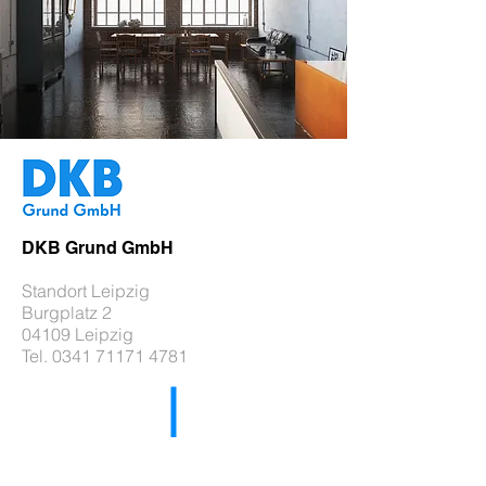
DKB Grund GmbH
Standort Leipzig
Burgplatz 2
04109 Leipzig
Tel.
0341 71171 4781