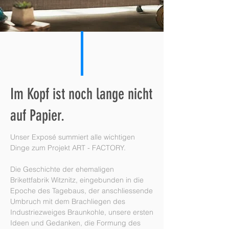
Im Kopf ist noch lange nicht
auf Papier.
Unser Exposé summiert alle wichtigen
Dinge zum Projekt ART - FACTORY.
Die Geschichte der ehemaligen
Brikettfabrik Witznitz, eingebunden in die
Epoche des Tagebaus, der anschliessende
Umbruch mit dem Brachliegen des
Industriezweiges Braunkohle, unsere ersten
Ideen und Gedanken, die Formung des