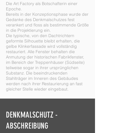
Die Art Factory als Botschafterin einer
Epoche.
Bereits in der Konzeptionsphase wurde der
Gedanke des Denkmalschutzes fest
verankert und floss als bestimmende Größe
in die Projektierung ein.
Die typische, von den Dachtrichtern
geformte Silhouette bleibt erhalten, die
gelbe Klinkerfassade wird vollständig
restauriert. Alle Fenster behalten die
Anmutung der historischen Fabrikfenster,
im Bereich der Treppenhäuser (Südseite)
teilweise sogar in ihrer ursprünglichen
Substanz. Die beeindruckenden
Stahlträger im Inneren des Gebäudes
werden nach ihrer Restaurierung an fast
gleicher Stelle wieder eingebaut.
DENKMALSCHUTZ -
ABSCHREIBUNG