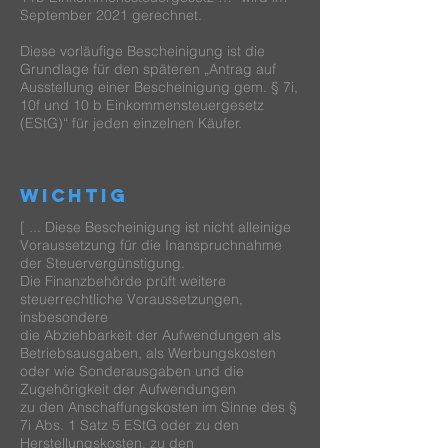
September 2021 gerechnet.
Diese vorläufige Bescheinigung ist die
Grundlage für den späteren „Antrag auf
Ausstellung einer Bescheinigung gem. § 7i,
10f und 10 b Einkommensteuergesetz
(EStG)“ für jeden einzelnen Käufer.
wichtig
[ ... Diese Bescheinigung ist nicht alleinige
Voraussetzung für die Inanspruchnahme
der Steuervergünstigung.
Die Finanzbehörde prüft weitere
steuerrechtliche Voraussetzungen,
insbesondere
die Abziehbarkeit der Aufwendungen als
Betriebsausgaben, als Werbungskosten
oder wie Sonderausgaben und die
Zugehörigkeit der Aufwendungen
zu den Anschaffungskosten im Sinne des §
7i Abs. 1 Satz 5 EStG oder zu den
Herstellungskosten, zu den