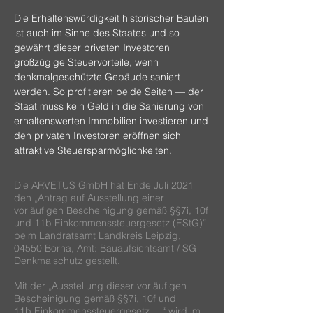
Die Erhaltenswürdigkeit historischer Bauten
ist auch im Sinne des Staates und so
gewährt dieser privaten Investoren
großzügige Steuervorteile, wenn
denkmalgeschützte Gebäude saniert
werden. So profitieren beide Seiten — der
Staat muss kein Geld in die Sanierung von
erhaltenswerten Immobilien investieren und
den privaten Investoren eröffnen sich
attraktive Steuersparmöglichkeiten.
Die ARVETUS GmbH hat Ende Juli 2021
den „Antrag auf Ausstellung einer
vorläufigen Bescheinigung gemäß §§7i, 10f
und 11b Einkommenssteuergesetz (EStG)“
beim Landratsamt Landkreis Leipzig,
04550 Borna, Amt: Bauaufsichtsamt / SG
Denkmalschutz gestellt.
Mit der „Ausstellung dieser vorläufigen
Bescheinigung gemäß §§7i, 10f und
11b Einkommenssteuergesetz …“ wird im