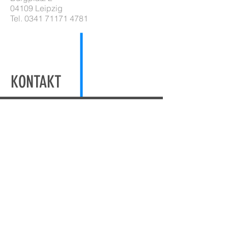
04109 Leipzig
Tel.
0341 71171 4781
KONTAKT
JA, ICH HABE INTERESSE.
Ich interessiere mich für die
angebotene Loftwohnung.
Online-Anfrage
05