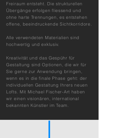
Freiraum entsteht. Die strukturellen
Übergänge erfolgen fliessend und
ohne harte Trennungen, es entstehen
offene, beeindruckende Sichtkorridore.
Alle verwendeten Materialien sind
hochwertig und exklusiv.
Kreativität und das Gespühr für
Gestaltung sind Optionen, die wir für
Sie gerne zur Anwendung bringen,
wenn es in die finale Phase geht: der
individuellen Gestaltung Ihrers neuen
Lofts. Mit Michael Fischer-Art haben
wir einen visionären, international
bekannten Künstler im Team.